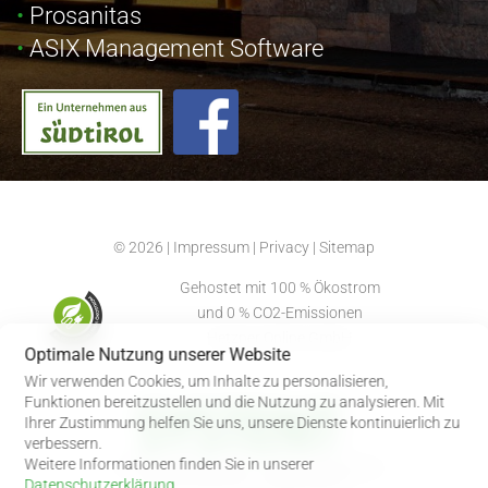
Prosanitas
ASIX Management Software
© 2026
|
Impressum
|
Privacy
|
Sitemap
Gehostet mit 100 % Ökostrom
und 0 % CO2-Emissionen
Hetzner Online GmbH
Optimale Nutzung unserer Website
Wir verwenden Cookies, um Inhalte zu personalisieren,
Funktionen bereitzustellen und die Nutzung zu analysieren. Mit
Ihrer Zustimmung helfen Sie uns, unsere Dienste kontinuierlich zu
verbessern.
Weitere Informationen finden Sie in unserer
J.-Weingartner Str 47/b | I-39022 Algund (BZ)
+39 0473 864796
|
info@systent.it
Datenschutzerklärung
.