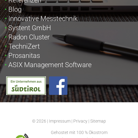
Referenzen
Blog
Innovative Messtechnik
Systent GmbH
Radon Cluster
TechniZert
Prosanitas
ASIX Management Software
© 2026
|
Impressum
|
Privacy
|
Sitemap
Gehostet mit 100 % Ökostrom