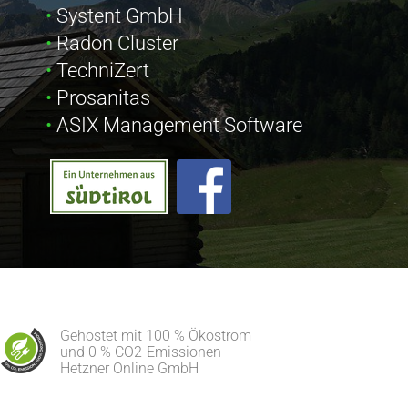
Systent GmbH
Radon Cluster
TechniZert
Prosanitas
ASIX Management Software
Gehostet mit 100 % Ökostrom
und 0 % CO2-Emissionen
Hetzner Online GmbH