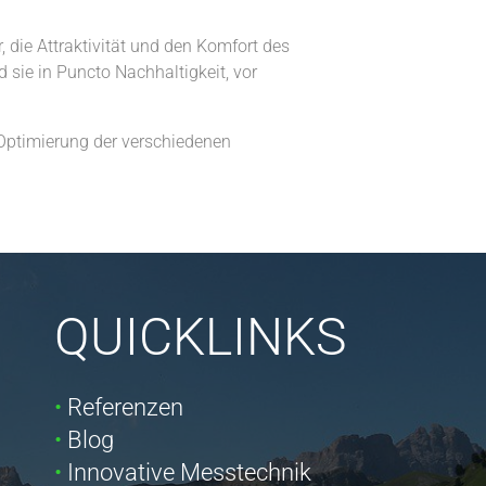
, die Attraktivität und den Komfort des
ie in Puncto Nachhaltigkeit, vor
 Optimierung der verschiedenen
QUICKLINKS
Referenzen
Blog
Innovative Messtechnik