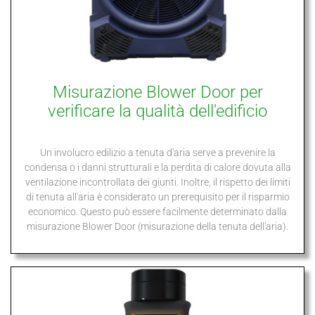
Misurazione Blower Door per
verificare la qualità dell'edificio
Un involucro edilizio a tenuta d'aria serve a prevenire la
condensa o i danni strutturali e la perdita di calore dovuta alla
ventilazione incontrollata dei giunti. Inoltre, il rispetto dei limiti
di tenuta all'aria è considerato un prerequisito per il risparmio
economico. Questo può essere facilmente determinato dalla
misurazione Blower Door (misurazione della tenuta dell'aria).